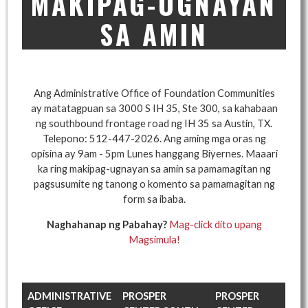
MAKIPAG-UGNAYAN
SA AMIN
Ang Administrative Office of Foundation Communities
ay matatagpuan sa 3000 S IH 35, Ste 300, sa kahabaan
ng southbound frontage road ng IH 35 sa Austin, TX.
Telepono: 512-447-2026. Ang aming mga oras ng
opisina ay 9am - 5pm Lunes hanggang Biyernes. Maaari
ka ring makipag-ugnayan sa amin sa pamamagitan ng
pagsusumite ng tanong o komento sa pamamagitan ng
form sa ibaba.
Naghahanap ng Pabahay?
Mag-click dito upang
Magsimula!
ADMINISTRATIVE
PROSPER
PROSPER