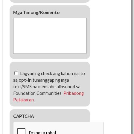
Mga Tanong/Komento
Mag-
Lagyan ng check ang kahon na ito
opt-
in
sa
opt-in
tumanggap ng mga
sa
text/SMS na mensahe alinsunod sa
text
Foundation Communities'
Pribadong
messaging
Patakaran
.
CAPTCHA