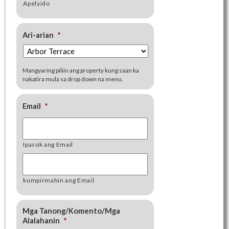
Apelyido
Ari-arian
*
Mangyaring piliin ang property kung saan ka
nakatira mula sa drop down na menu.
Email
*
Ipasok ang Email
kumpirmahin ang Email
Mga Tanong/Komento/Mga
Alalahanin
*