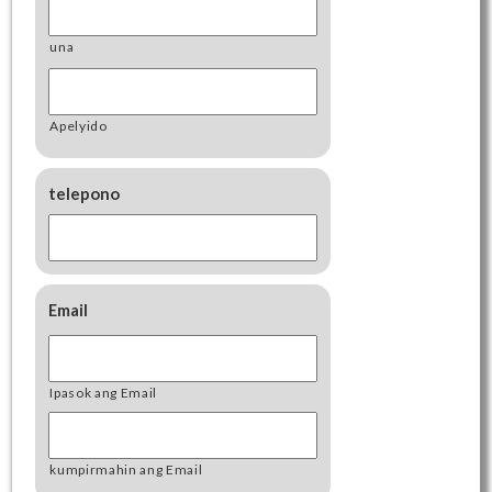
una
Apelyido
telepono
Email
Ipasok ang Email
kumpirmahin ang Email