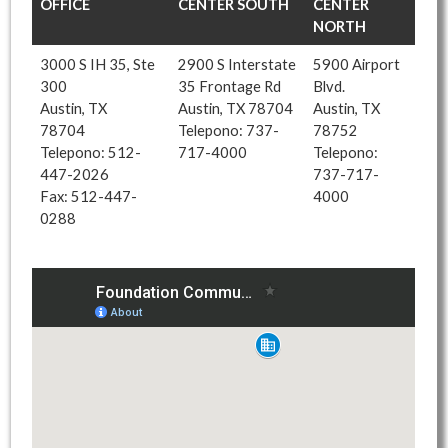
OFFICE
CENTER SOUTH
CENTER
NORTH
3000 S IH 35, Ste
2900 S Interstate
5900 Airport
300
35 Frontage Rd
Blvd.
Austin, TX
Austin, TX 78704
Austin, TX
78704
Telepono: 737-
78752
Telepono: 512-
717-4000
Telepono:
447-2026
737-717-
Fax: 512-447-
4000
0288