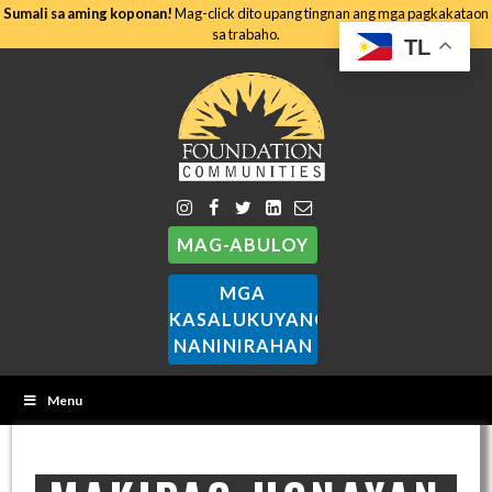
Sumali sa aming koponan!
Mag-click dito upang tingnan ang mga pagkakataon
sa trabaho.
TL
MAG-ABULOY
MGA
KASALUKUYANG
NANINIRAHAN
Menu