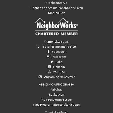
Magboluntaryo
Tingnan ang Aming Trabaho sa Aksyon
Mag-abuloy
Kumonekta sa US
Basahin ang aming Blog
Facebook
Instagram
kaba
LinkedIn
YouTube
Ang aming Newsletter
ATING MGA PROGRAMA
Pabahay
Edukasyon
Mga Sentro ng Prosper
Mga Programang Pangkalusugan
Tungkol sa Amin