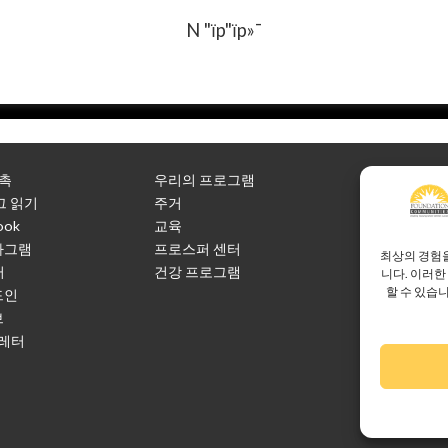
N "їp"їp»¯
촉
우리의 프로그램
회사 소개
 읽기
주거
채용
ook
교육
PR 기사
타그램
프로스퍼 센터
커뮤니티 파
최상의 경험을
터
건강 프로그램
금융 파트너
니다. 이러한
할 수 있습
드인
주택 건설업
브
환영 홈 런천
 레터
저작권 © 20